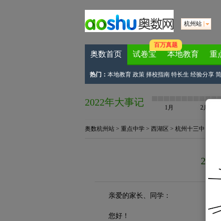
杭州站
百万真题
奥数首页
试卷宝
本地教育
重
热门：
本地教育
政策
择校指南
特长生
经验分享
2022年大事记
1月
2月
奥数杭州站
>
重点中学
>
西湖区
>
杭州十三中
> 正
20
来
亲爱的家长、同学：
您好！