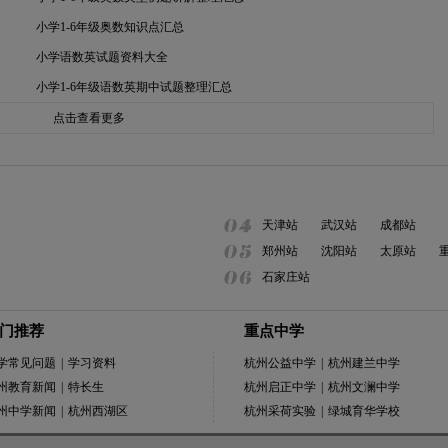
小学1-6年级奥数知识点汇总
小学语数英试题资料大全
小学1-6年级语数英期中试题整理汇总
点击查看更多
天津站
武汉站
成都站
郑州站
沈阳站
太原站
石家庄站
门推荐
重点中学
学常见问题
|
学习资料
杭州公益中学
|
杭州建兰中学
州教育新闻
|
特长生
杭州启正中学
|
杭州文澜中学
州中学新闻
|
杭州西湖区
杭州采荷实验
|
绿城育华学校