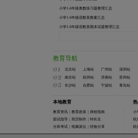
小学1-6年级奥数练习题整理汇总
小学1-6年级语数英教案汇总
小学1-6年级语数英期末试题整理汇总
教育导航
北京站
上海站
广州站
深圳站
南京站
杭州站
济南站
苏州站
长沙站
合肥站
宁波站
青岛站
本地教育
热
教育资讯
|
教育政策
|
择校指南
小
面试指导
|
简历制作
|
特长生
杭
分班考试
|
电脑派位
|
经验分享
杭