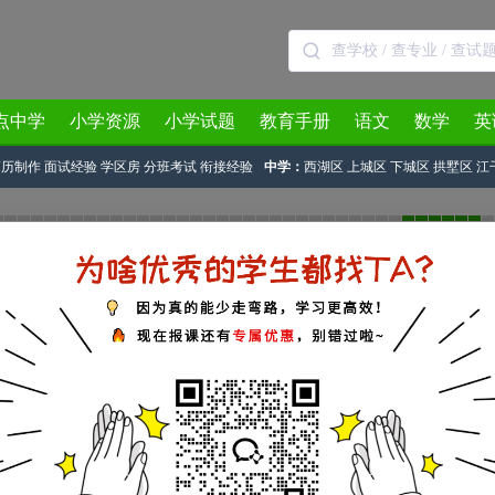
点中学
小学资源
小学试题
教育手册
语文
数学
英
简历制作
面试经验
学区房
分班考试
衔接经验
中学：
西湖区
上城区
下城区
拱墅区
江
3月
4月
5月
6月
7月
8月
文
14届初一新生近期工作安排
源：
本站原创
2011-06-14 11:40:46