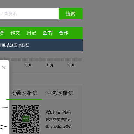
搜索
语
作文
日记
图书
合作
干区
滨江区
余杭区
×
9月
10月
11月
12月
奥数网微信
中考网微信
欢迎扫描二维码
关注奥数网微信
ID：aoshu_2003