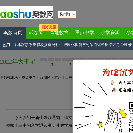
杭州站
百万真题
奥数首页
试卷宝
本地教育
重点中学
小学资源
小
热门：
本地教育
政策
择校指南
特长生
经验分享
简历制作
面试经验
学区房
分班考
2022年大事记
1月
2月
3月
4月
奥数杭州站
>
重点中学
>
西湖区
>
杭州十三中
> 正文
十三中：初一新生录取
来源：
本站原创
2011-07-01 10:32
今天发初一新生录取通知，请文一、行知、文三、文三嘉绿、学军
领取十三中的入学通知书，其他学校的毕业生到十三中本部（教工路1