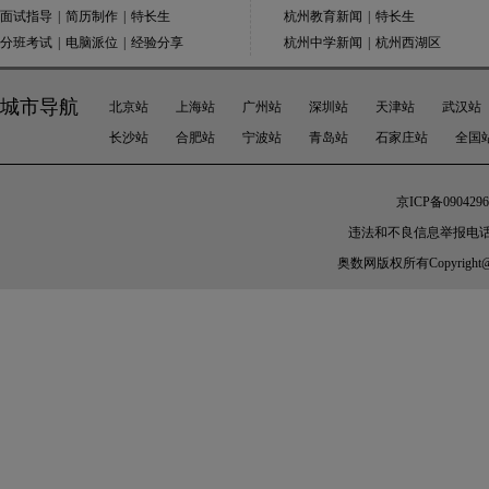
面试指导
|
简历制作
|
特长生
杭州教育新闻
|
特长生
分班考试
|
电脑派位
|
经验分享
杭州中学新闻
|
杭州西湖区
城市导航
北京站
上海站
广州站
深圳站
天津站
武汉站
长沙站
合肥站
宁波站
青岛站
石家庄站
全国
京ICP备0904296
违法和不良信息举报电话：010-
奥数网
版权所有Copyright@200