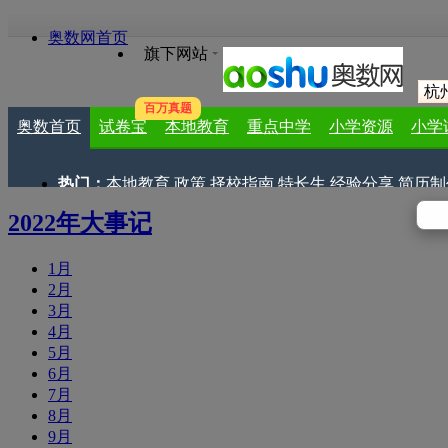
奥数网首页
旗下网站
杭
百万真题
奥数首页
试卷宝
本地教育
重点中学
小学资源
小学
热门：
本地教育
政策
择校指南
特长生
经验分享
简历制
2022年大事记
1月
2月
3月
4月
5月
6月
7月
8月
9月