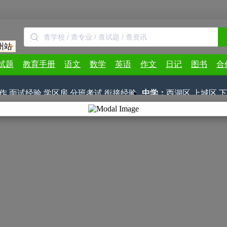
州站
试题
教育手册
语文
数学
英语
作文
日记
图书
合
作
面试经验
学区房
分班考试
衔接经验
中学：
西湖区
上城区
下