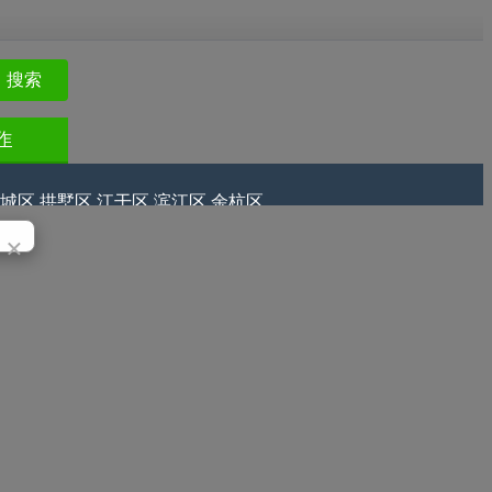
搜索
作
城区
拱墅区
江干区
滨江区
余杭区
×