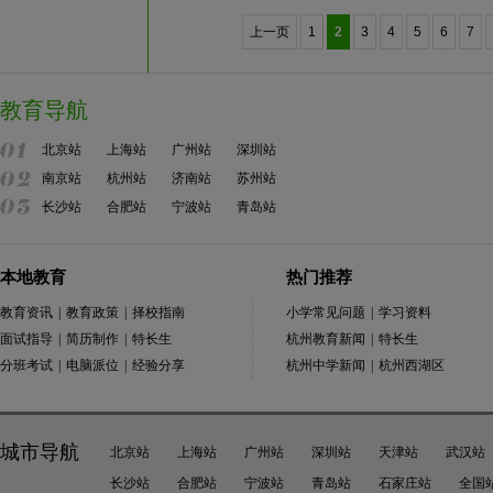
上一页
1
2
3
4
5
6
7
教育导航
北京站
上海站
广州站
深圳站
南京站
杭州站
济南站
苏州站
长沙站
合肥站
宁波站
青岛站
本地教育
热门推荐
教育资讯
|
教育政策
|
择校指南
小学常见问题
|
学习资料
面试指导
|
简历制作
|
特长生
杭州教育新闻
|
特长生
分班考试
|
电脑派位
|
经验分享
杭州中学新闻
|
杭州西湖区
城市导航
北京站
上海站
广州站
深圳站
天津站
武汉站
长沙站
合肥站
宁波站
青岛站
石家庄站
全国