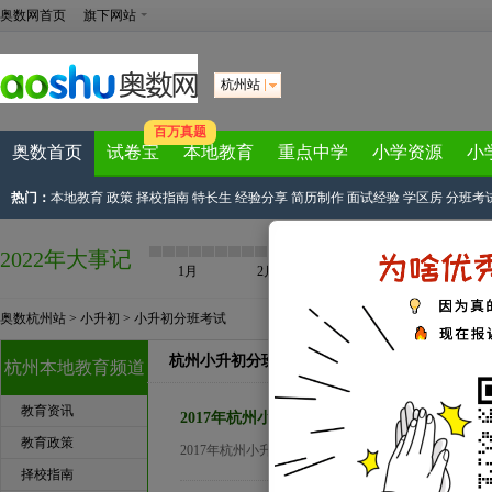
奥数网首页
旗下网站
杭州站
百万真题
奥数首页
试卷宝
本地教育
重点中学
小学资源
小
热门：
本地教育
政策
择校指南
特长生
经验分享
简历制作
面试经验
学区房
分班考
2022年大事记
1月
2月
3月
4月
奥数杭州站
>
小升初
>
小升初分班考试
杭州小升初分班考试文章列表
杭州本地教育频道
教育资讯
2017年杭州小升初分班考试练习题（十）
教育政策
2017年杭州小升初分班考试练习题（十）...
择校指南