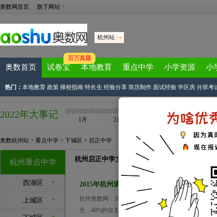
奥数网首页
旗下网站
杭州站
百万真题
奥数首页
试卷宝
本地教育
重点中学
小学资源
小
热门：
本地教育
政策
择校指南
特长生
经验分享
简历制作
面试经验
学区房
分班考
2022年大事记
1月
2月
3月
4月
奥数杭州站
>
重点中学
>
下城区
>
启正中学
杭州启正中学文章列表
杭州重点中学
+
西湖区
2015年杭州观成中学面谈内容提醒
杭州奥数网：2015年杭州小升初进行时，网上报名
+
上城区
生，40%的自主招生名额大部分已经被学霸获得。在电
+