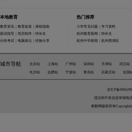
本地教育
热门推荐
教育资讯
|
教育政策
|
择校指南
小学常见问题
|
学习资料
面试指导
|
简历制作
|
特长生
杭州教育新闻
|
特长生
分班考试
|
电脑派位
|
经验分享
杭州中学新闻
|
杭州西湖区
城市导航
北京站
上海站
广州站
深圳站
天津站
武汉站
长沙站
合肥站
宁波站
青岛站
石家庄站
全国
京ICP备0904296
违法和不良信息举报电话：010-
奥数网
版权所有Copyright@200